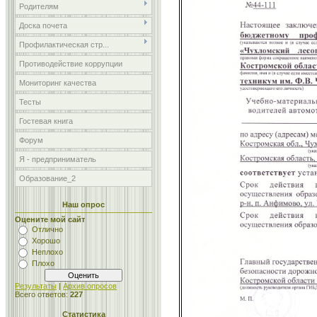
Родителям
Доска почета
Профилактическая стр...
Противодействие коррупции
Мониторинг качества
Тесты
Гостевая книга
Форум
Я - предприниматель
Образование_2
Наш опрос
Оцените мой сайт
Отлично
Хорошо
Неплохо
Плохо
Результаты
|
Архив опросов
Всего ответов:
227
Статистика