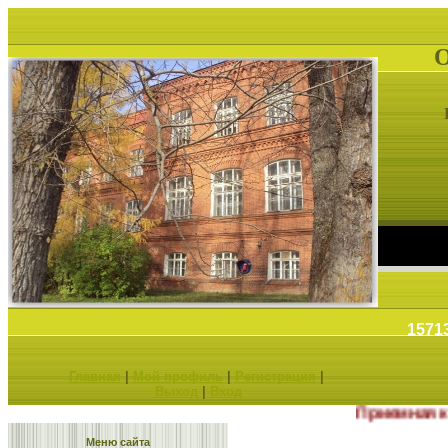
1571
Главная
|
Мой профиль
|
Регистрация
|
Выход
|
Вход
Приемная камп
Меню сайта