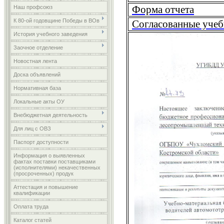
Форма отчета
Наш профсоюз
К 80-ой годовщине Победы в ВОв
Согласованные уче
История учебного заведения
Заочное отделение
Новостная лента
Доска объявлений
Нормативная база
Локальные акты ОУ
Внебюджетная деятельность
Для лиц с ОВЗ
Паспорт доступности
Информация о выявленных
фактах поставки поставщиками
(исполнителями) некачественных
(просроченных) продук
Аттестация и повышение
квалификации
Оплата труда
Каталог статей