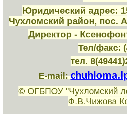
Юридический адрес: 1
Чухломский район, пос. 
Директор - Ксенофон
Тел/факс: (
тел. 8(49441)
chuhloma.l
E-mail:
© ОГБПОУ "Чухломский л
Ф.В.Чижова К