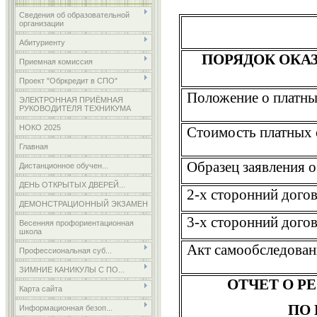
Сведения об образовательной
организации
Абитуриенту
ПОРЯДОК ОКА
Приемная комиссия
Проект "Обркредит в СПО"
Положение о платны
ЭЛЕКТРОННАЯ ПРИЁМНАЯ
РУКОВОДИТЕЛЯ ТЕХНИКУМА
НОКО 2025
Стоимость платных о
Главная
Образец заявления о
Дистанционное обучен...
ДЕНЬ ОТКРЫТЫХ ДВЕРЕЙ...
2-х сторонний дого
ДЕМОНСТРАЦИОННЫЙ ЭКЗАМЕН
3-х сторонний дого
Весенняя профориентационная
школа
Акт самообследован
Профессиональная суб...
ЗИМНИЕ КАНИКУЛЫ С ПО...
ОТЧЕТ О Р
Карта сайта
ПО
Информационная безоп...