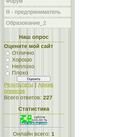
Форум
Я - предприниматель
Образование_2
Наш опрос
Оцените мой сайт
Отлично
Хорошо
Неплохо
Плохо
Результаты
|
Архив
опросов
Всего ответов:
227
Статистика
Онлайн всего:
1