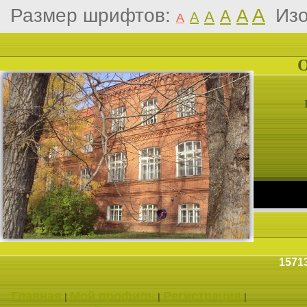
Размер шрифтов:
A
Из
A
A
A
A
A
1571
Главная
Мой профиль
Регистрация
|
|
|