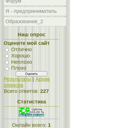
Форум
Я - предприниматель
Образование_2
Наш опрос
Оцените мой сайт
Отлично
Хорошо
Неплохо
Плохо
Результаты
|
Архив
опросов
Всего ответов:
227
Статистика
Онлайн всего:
1