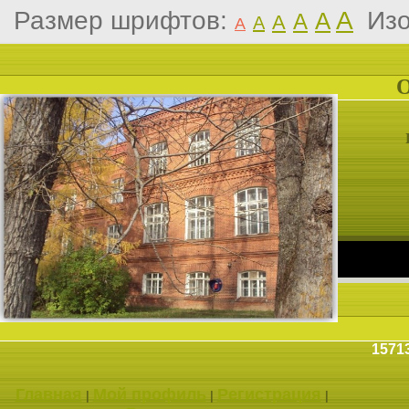
Размер шрифтов:
A
Из
A
A
A
A
A
1571
Главная
Мой профиль
Регистрация
|
|
|