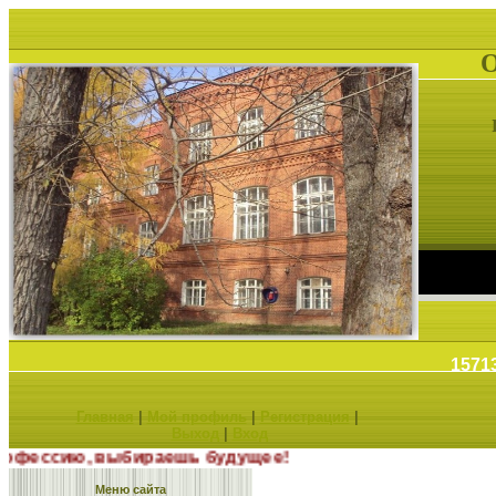
1571
Главная
|
Мой профиль
|
Регистрация
|
Выход
|
Вход
ирая профессию, выбираешь будущее!
Меню сайта