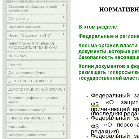
Сведения об образовательной
НОРМАТИВН
организации
Абитуриенту
В этом разделе:
Приемная комиссия
Федеральные и регион
Проект "Обркредит в СПО"
ЭЛЕКТРОННАЯ ПРИЁМНАЯ
письма органов власти
РУКОВОДИТЕЛЯ ТЕХНИКУМА
документы, которые р
НОКО 2025
безопасность несовер
Главная
Копии документов в фо
размещать гиперссылки
Дистанционное обучен...
государственной власт
ДЕНЬ ОТКРЫТЫХ ДВЕРЕЙ...
ДЕМОНСТРАЦИОННЫЙ ЭКЗАМЕН
Федеральный з
Весенняя профориентационная
«О защите
школа
ФЗ
причиняющей вр
Профессиональная суб...
(последняя реда
Федеральный з
ЗИМНИЕ КАНИКУЛЫ С ПО...
«О персона
ФЗ
Карта сайта
редакция)
Федеральный з
Информационная безоп...