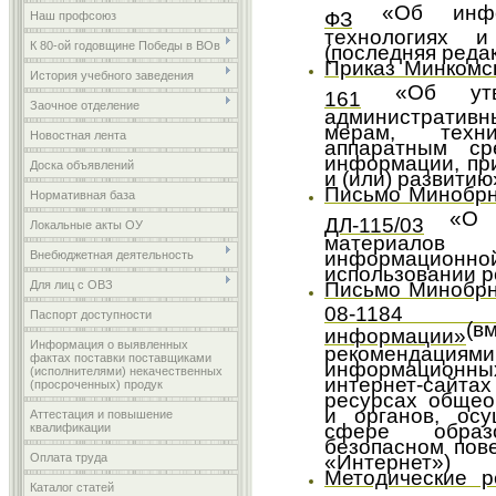
«Об инфор
ФЗ
Наш профсоюз
технологиях 
К 80-ой годовщине Победы в ВОв
(последняя реда
Приказ Минкомс
История учебного заведения
«Об утве
161
Заочное отделение
администрати
мерам, техн
Новостная лента
аппаратным ср
информации, пр
Доска объявлений
и (или) развитию
Письмо Минобрн
Нормативная база
«О на
ДЛ-115/03
Локальные акты ОУ
материало
информационно
Внебюджетная деятельность
использовании р
Письмо Минобрн
Для лиц с ОВЗ
08-1184
Паспорт доступности
(в
информации»
Информация о выявленных
рекомендац
фактах поставки поставщиками
информационн
(исполнителями) некачественных
интернет-сайта
(просроченных) продук
ресурсах общео
и органов, ос
Аттестация и повышение
сфере образ
квалификации
безопасном пов
«Интернет»)
Оплата труда
Методические р
Каталог статей