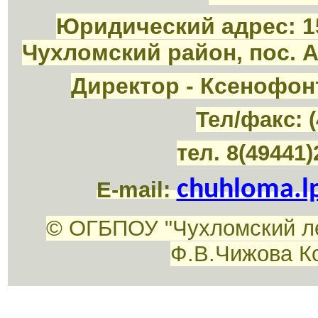
Юридический адрес: 1
Чухломский район, пос. 
Директор - Ксенофон
Тел/факс: (
тел. 8(49441)
chuhloma.l
E-mail:
© ОГБПОУ "Чухломский л
Ф.В.Чижова К