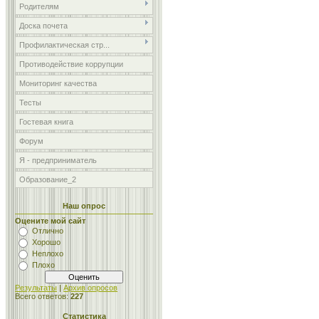
Родителям
Доска почета
Профилактическая стр...
Противодействие коррупции
Мониторинг качества
Тесты
Гостевая книга
Форум
Я - предприниматель
Образование_2
Наш опрос
Оцените мой сайт
Отлично
Хорошо
Неплохо
Плохо
Результаты
|
Архив опросов
Всего ответов:
227
Статистика