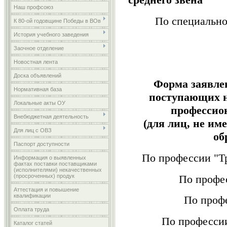
Наш профсоюз
По специально
К 80-ой годовщине Победы в ВОв
История учебного заведения
Заочное отделение
Новостная лента
Доска объявлений
Форма заявлен
Нормативная база
поступающих 
Локальные акты ОУ
профессио
Внебюджетная деятельность
(для лиц, не и
Для лиц с ОВЗ
об
Паспорт доступности
По профессии "Т
Информация о выявленных
фактах поставки поставщиками
(исполнителями) некачественных
По профес
(просроченных) продук
Аттестация и повышение
квалификации
По проф
Оплата труда
По професси
Каталог статей