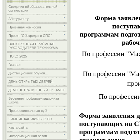
Сведения об образовательной
организации
Форма заявлен
Абитуриенту
поступа
Приемная комиссия
программам подго
Проект "Обркредит в СПО"
рабоч
ЭЛЕКТРОННАЯ ПРИЁМНАЯ
РУКОВОДИТЕЛЯ ТЕХНИКУМА
По профессии "Мас
НОКО 2025
Главная
По профессии "Мас
Дистанционное обучен...
про
ДЕНЬ ОТКРЫТЫХ ДВЕРЕЙ...
ДЕМОНСТРАЦИОННЫЙ ЭКЗАМЕН
По профессии
Весенняя профориентационная
школа
Профессиональная суб...
Форма заявления д
ЗИМНИЕ КАНИКУЛЫ С ПО...
поступающих на 
Карта сайта
программам подгот
Информационная безоп...
среднего звена