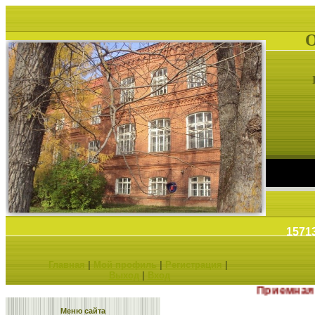
1571
Главная
|
Мой профиль
|
Регистрация
|
Выход
|
Вход
Приемная ка
Меню сайта