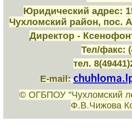
Юридический адрес: 1
Чухломский район, пос. 
Директор - Ксенофон
Тел/факс: (
тел. 8(49441)
chuhloma.l
E-mail:
© ОГБПОУ "Чухломский л
Ф.В.Чижова К