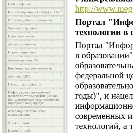
Наш профсоюз
http://www.mega
К 80-ой годовщине Победы в ВОв
Портал "Инф
История учебного заведения
Заочное отделение
технологии в 
Новостная лента
Портал "Инфо
Доска объявлений
в образовании"
Нормативная база
Локальные акты ОУ
образовательны
Внебюджетная деятельность
федеральной ц
Для лиц с ОВЗ
образовательн
Паспорт доступности
Информация о выявленных
годы)", и наце
фактах поставки поставщиками
(исполнителями) некачественных
информационно
(просроченных) продук
Аттестация и повышение
современных 
квалификации
Оплата труда
технологий, а
Каталог статей