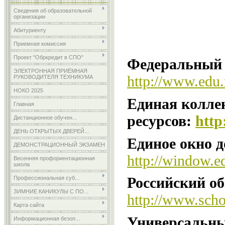
Сведения об образовательной
организации
Абитуриенту
Приемная комиссия
Проект "Обркредит в СПО"
Федеральный 
ЭЛЕКТРОННАЯ ПРИЁМНАЯ
http://www.edu.
РУКОВОДИТЕЛЯ ТЕХНИКУМА
НОКО 2025
Единая колле
Главная
ресурсов:
http
Дистанционное обучен...
ДЕНЬ ОТКРЫТЫХ ДВЕРЕЙ...
Единое окно д
ДЕМОНСТРАЦИОННЫЙ ЭКЗАМЕН
http://window.e
Весенняя профориентационная
школа
Российский о
Профессиональная суб...
ЗИМНИЕ КАНИКУЛЫ С ПО...
http://www.scho
Карта сайта
Универсальны
Информационная безоп...