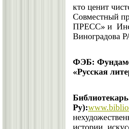
кто ценит чист
Совместный пр
ПРЕСС» и Инст
Виноградова Р
ФЭБ: Фундаме
«Русская лите
Библиотекарь
Ру):
www.bibliot
нехудожествен
истории, искус