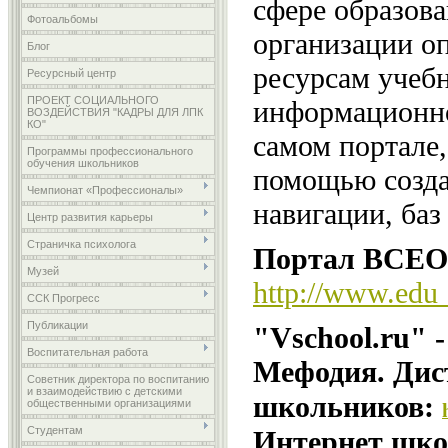
сфере образова
Фотоальбомы
организации о
Блог
ресурсам учебн
Ресурсный центр
ПРОЕКТ СОЦИАЛЬНОГО
информационно
ВОЗДЕЙСТВИЯ "КАДРЫ ДЛЯ ЛПК
КО"
самом портале,
Программы профессионального
обучения школьников
помощью созда
Чемпионат «Профессионалы»
навигации, баз
Центр развития карьеры
Страничка психолога
Портал ВСЕОБ
Музей
http://www.edu_
ССК Прогресс
Публикации
"Vschool.ru" 
Воспитательная работа
Мефодия. Дис
Советник директора по воспитанию
и взаимодействию с детскими
школьников:
общественными организациями
Студентам
Интернет шко