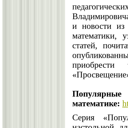
педагогич
Владимировича
и новости из
математики, у
статей, почи
опубликован
приобрести
«Просвещение»
Попул
математике:
h
Серия «Попу
настольной д