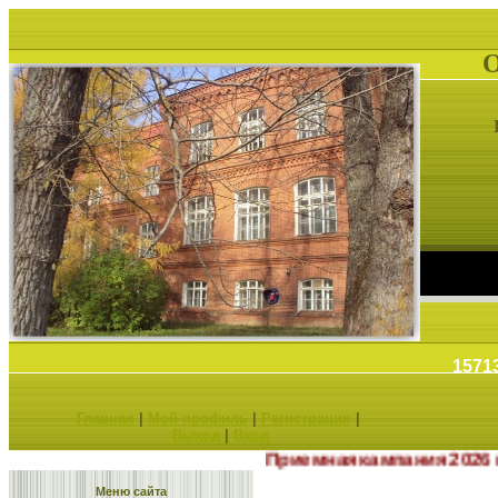
1571
Главная
|
Мой профиль
|
Регистрация
|
Выход
|
Вход
Приемная кампания 2026 г
Меню сайта