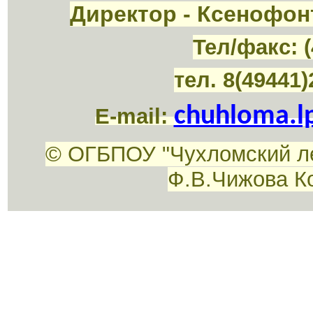
Директор - Ксенофон
Тел/факс: (
тел. 8(49441)
chuhloma.l
E-mail:
© ОГБПОУ "Чухломский л
Ф.В.Чижова К