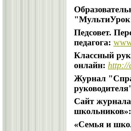
Образователь
"МультиУрок
Педсовет. Пе
педагога:
ww
Классный рук
онлайн:
http:/
Журнал "Спра
руководителя
Сайт журнала
школьников»
«Семья и школ