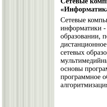
Сетевые комп
«Информатик
Сетевые компь
информатики -
образовании, п
дистанционное
сетевых образ
мультимедийны
основы програ
программное о
алгоритмизаци