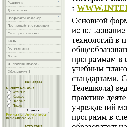
Родителям
:
WWW.INTE
Доска почета
Основной форм
Профилактическая стр...
Противодействие коррупции
использование
Мониторинг качества
технологий в 
Тесты
общеобразоват
Гостевая книга
программам в 
Форум
Я - предприниматель
учебным плано
Образование_2
стандартами. С
Наш опрос
Телешкола) вед
Оцените мой сайт
Отлично
практике деят
Хорошо
Неплохо
учреждений мо
Плохо
программ в сп
Результаты
|
Архив опросов
Всего ответов:
227
образовательн
Статистика