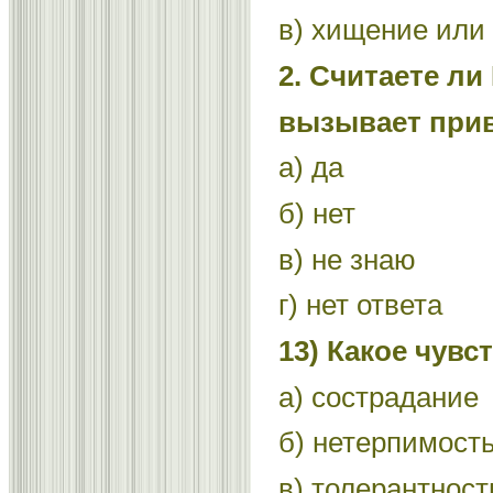
в) хищение или
2. Считаете ли
вызывает прив
а) да
б) нет
в) не знаю
г) нет ответа
13) Какое чув
а) сострадание
б) нетерпимост
в) толерантност