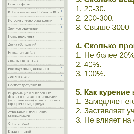
Наш профсоюз
1. 20-30.
К 80-ой годовщине Победы в ВОв
2. 200-300.
История учебного заведения
3. Свыше 3000.
Заочное отделение
Новостная лента
4. Сколько пр
Доска объявлений
1. Не более 20%
Нормативная база
Локальные акты ОУ
2. 40%.
Внебюджетная деятельность
3. 100%.
Для лиц с ОВЗ
Паспорт доступности
5. Как курение
Информация о выявленных
фактах поставки поставщиками
1. Замедляет ег
(исполнителями) некачественных
(просроченных) продук
2. Заставляет у
Аттестация и повышение
квалификации
3. Не влияет на 
Оплата труда
Каталог статей