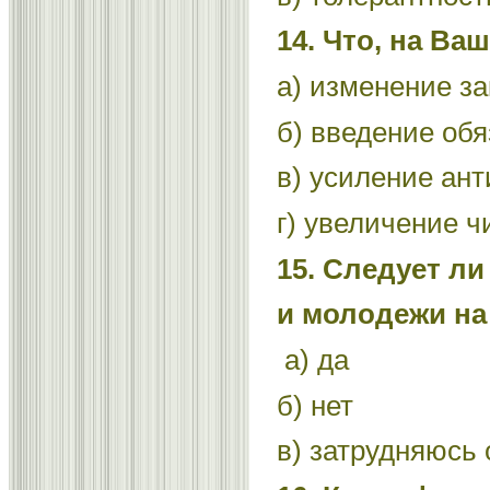
14. Что, на В
а) изменение за
б) введение об
в) усиление ан
г) увеличение ч
15. Следует л
и молодежи на
а) да
б) нет
в) затрудняюсь 