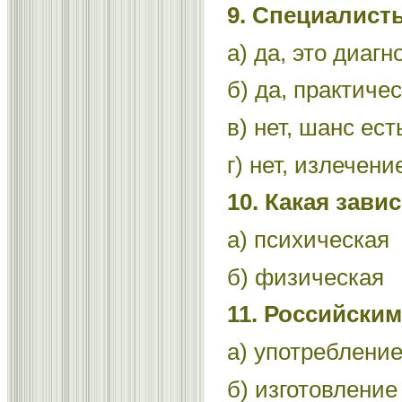
9. Специалист
а) да, это диаг
б) да, практиче
в) нет, шанс ест
г) нет, излечен
10. Какая зав
а) психическая
б) физическая
11. Российски
а) употребление
б) изготовление