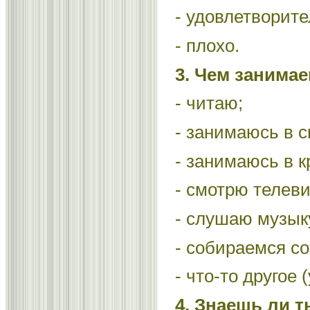
- удовлетворите
- плохо.
3. Чем занима
- читаю;
- занимаюсь в с
- занимаюсь в к
- смотрю телеви
- слушаю музык
- собираемся со
- что-то другое 
4. Знаешь ли т