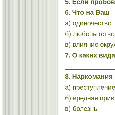
5. Если пробов
6. Что на Ваш
а) одиночество
б) любопытство
в) влияние окр
7. О каких ви
_____________
8. Наркомания 
а) преступлени
б) вредная при
в) болезнь