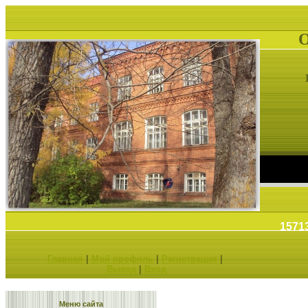
1571
Главная
|
Мой профиль
|
Регистрация
|
Выход
|
Вход
щее!
Меню сайта