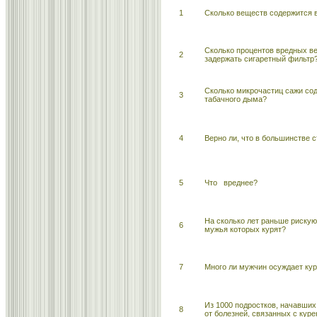
1
Сколько веществ содержится 
Сколько процентов вредных в
2
задержать сигаретный фильтр
Сколько микрочастиц сажи сод
3
табачного дыма?
4
Верно ли, что в большинстве 
5
Что вреднее?
На сколько лет раньше риску
6
мужья которых курят?
7
Много ли мужчин осуждает ку
Из 1000 подростков, начавших 
8
от болезней, связанных с кур