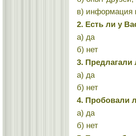
в) информация
2. Есть ли у 
а) да
б) нет
3. Предлагали
а) да
б) нет
4. Пробовали 
а) да
б) нет