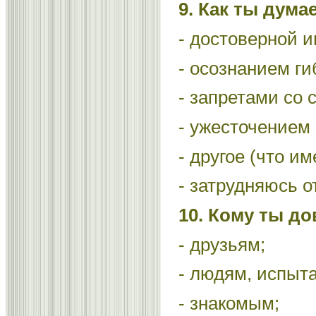
9. Как ты дум
- достоверной 
- осознанием ги
- запретами со 
- ужесточением 
- другое (что им
- затрудняюсь о
10. Кому ты д
- друзьям;
- людям, испыт
- знакомым;