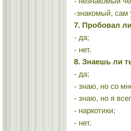
- незнакомый че
-знакомый, сам
7. Пробовал л
- да;
- нет.
8. Знаешь ли 
- да;
- знаю, но со мн
- знаю, но я вс
- наркотики;
- нет.