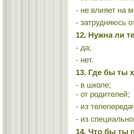
- не влияет на 
- затрудняюсь о
12. Нужна ли 
- да;
- нет.
13. Где бы ты
- в школе;
- от родителей;
- из телепереда
- из специально
14. Что бы ты 