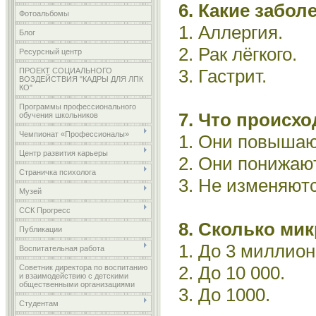
6. Какие забо
Фотоальбомы
1. Аллергия.
Блог
2. Рак лёгкого.
Ресурсный центр
3. Гастрит.
ПРОЕКТ СОЦИАЛЬНОГО
ВОЗДЕЙСТВИЯ "КАДРЫ ДЛЯ ЛПК
КО"
Программы профессионального
7. Что происх
обучения школьников
Чемпионат «Профессионалы»
1. Они повышаю
Центр развития карьеры
2. Они понижаю
Страничка психолога
3. Не изменяютс
Музей
ССК Прогресс
8. Сколько мик
Публикации
1. До 3 миллион
Воспитательная работа
2. До 10 000.
Советник директора по воспитанию
и взаимодействию с детскими
общественными организациями
3. До 1000.
Студентам