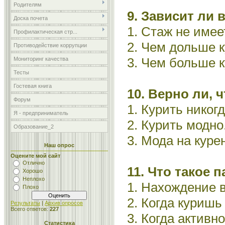
Родителям
9. Зависит ли 
Доска почета
1. Стаж не имее
Профилактическая стр...
2. Чем дольше 
Противодействие коррупции
3. Чем больше к
Мониторинг качества
Тесты
Гостевая книга
10. Верно ли, 
Форум
1. Курить никог
Я - предприниматель
2. Курить модно
Образование_2
3. Мода на куре
Наш опрос
Оцените мой сайт
Отлично
11. Что такое 
Хорошо
Неплохо
1. Нахождение в
Плохо
2. Когда куришь
Результаты
|
Архив опросов
Всего ответов:
227
3. Когда активн
Статистика