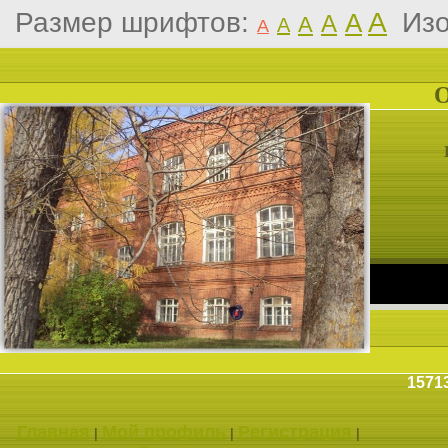
Размер шрифтов:
A
Из
A
A
A
A
A
1571
Главная
Мой профиль
Регистрация
|
|
|