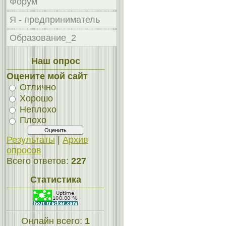
Форум
Я - предприниматель
Образование_2
Наш опрос
Оцените мой сайт
Отлично
Хорошо
Неплохо
Плохо
Результаты
|
Архив
опросов
Всего ответов:
227
Статистика
Онлайн всего:
1