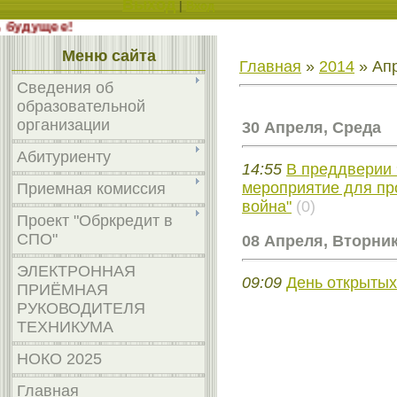
Выход
|
Вход
выбираешь будущее!
Меню сайта
Главная
»
2014
»
Ап
Сведения об
образовательной
организации
30 Апреля, Среда
Абитуриенту
14:55
В преддверии 
мероприятие для п
Приемная комиссия
война"
(0)
Проект "Обркредит в
СПО"
08 Апреля, Вторни
ЭЛЕКТРОННАЯ
09:09
День открытых
ПРИЁМНАЯ
РУКОВОДИТЕЛЯ
ТЕХНИКУМА
НОКО 2025
Главная