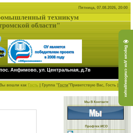
Пятница, 07.08.2026, 20:00
ромышленный техникум
тромской области"
Версия для слабовидящих
 пос. Анфимово, ул. Центральная, д.7в
Вы вошли как
Гость
|
Группа
"
Гости
"
Приветствую Вас,
Гость
|
RSS
Мы В Контакте
Профтех ИСО