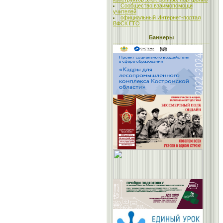
Сообщество взаимопомощи
учителей
официальный Интернет-портал
ВФСК ГТО
Баннеры