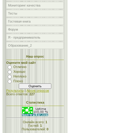
Мониторинг качества
Тесты
Гостевая книга
Форум
Я - предприниматель
Образование_2
Наш опрос
Оцените мой сайт
Отлично
Хорошо
Неплохо
Плохо
Результаты
|
Архив опросов
Всего ответов:
227
Статистика
Онлайн всего:
1
Гостей:
1
Пользователей:
0