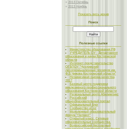
2013 Октябрь
2013 Ноябрь
Показать весь архив
Поиск
Полезные ссылки
Министерство образования РФ
УЧРЕДИТЕЛЬ ОУ - Департамент
образования и науки Костромской
области
Интернет-представительство
ОГБПОУ "Чухломский
лесопромышленный техникум им.
Ф.В.Чижова Костромской области"
Независимая оценка качества
2017
Базовый центр поддержки
инклюзивного профессионального
образования Костромской области
Региональный центр Абилимпикс
Российский
общеобразовательный портал
Официальный блог
Сообщество uCoz
Молодежный образовательный
форум "Патриот"
Открытый класс. Сетевые
образовательные сообщества.
Всероссийский бесплатный
конструктор электронных портфолио