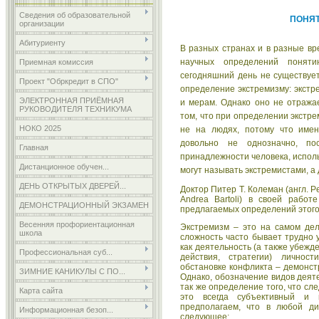
Сведения об образовательной
ПОНЯТ
организации
Абитуриенту
В разных
странах и в разные в
научных определений поняти
Приемная комиссия
сегодняшний день не существуе
Проект "Обркредит в СПО"
определение экстремизму: экстр
ЭЛЕКТРОННАЯ ПРИЁМНАЯ
и мерам. Однако оно не отражае
РУКОВОДИТЕЛЯ ТЕХНИКУМА
том, что при определении экстре
НОКО 2025
не на людях, потому что имен
довольно не однозначно, по
Главная
принадлежности человека, исполь
Дистанционное обучен...
могут называть экстремистами, а 
ДЕНЬ ОТКРЫТЫХ ДВЕРЕЙ...
Доктор Питер Т. Колеман (англ. P
Andrea Bartoli) в своей работе
ДЕМОНСТРАЦИОННЫЙ ЭКЗАМЕН
предлагаемых определений этого
Весенняя профориентационная
Экстремизм – это на самом дел
школа
сложность часто бывает трудно 
как деятельность (а также убежде
Профессиональная суб...
действия, стратегии) личнос
обстановке конфликта – демонс
ЗИМНИЕ КАНИКУЛЫ С ПО...
Однако, обозначение видов деятел
так же определение того, что сл
Карта сайта
это всегда субъективный и 
предполагаем, что в любой ди
Информационная безоп...
следующее: