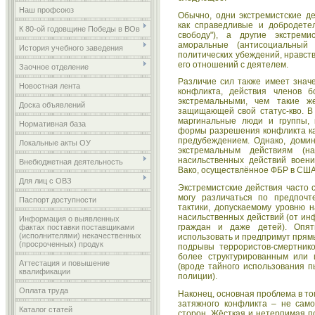
Наш профсоюз
Обычно, одни экстремистские д
как справедливые и добродете
К 80-ой годовщине Победы в ВОв
свободу"), а другие экстрем
аморальные (антисоциальный 
История учебного заведения
политических убеждений, нравст
его отношений с деятелем.
Заочное отделение
Различие сил также имеет знач
Новостная лента
конфликта, действия членов 
экстремальными, чем такие ж
Доска объявлений
защищающей свой статус-кво. В
маргинальные люди и группы,
Нормативная база
формы разрешения конфликта как
предубеждением. Однако, доми
Локальные акты ОУ
экстремальным действиям (на
насильственных действий воен
Внебюджетная деятельность
Вако, осуществлённое ФБР в США
Для лиц с ОВЗ
Экстремистские действия часто 
могу различаться по предпочт
Паспорт доступности
тактики, допускаемому уровню 
насильственных действий (от ин
Информация о выявленных
граждан и даже детей). Опят
фактах поставки поставщиками
(исполнителями) некачественных
использовать и предпримут прям
(просроченных) продук
подрывы террористов-смертнико
более структурированным или
Аттестация и повышение
(вроде тайного использования 
квалификации
полиции).
Оплата труда
Наконец, основная проблема в то
затяжного конфликта – не само
Каталог статей
сторон. Жёсткая и нетерпимая п