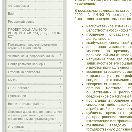
изменениям.
Фотоальбомы
В российском законодательстве,
Блог
2002 г. N 114-ФЗ "О противодей
"экстремистская деятельность (эк
Ресурсный центр
насильственное изменени
ПРОЕКТ СОЦИАЛЬНОГО
целостности Российской Ф
ВОЗДЕЙСТВИЯ "КАДРЫ ДЛЯ ЛПК
публичное оправдани
КО"
деятельность;
возбуждение социальной, 
Программы профессионального
пропаганда исключитель
обучения школьников
человека по признаку 
религиозной или языковой
Чемпионат «Профессионалы»
нарушение прав, свобод и
зависимости от его социа
Центр развития карьеры
языковой принадлежности 
воспрепятствование осущ
Страничка психолога
и права на участие в ре
соединенные с насилием л
Музей
воспрепятствование зако
органов местного сам
ССК Прогресс
общественных и религи
Публикации
соединенное с насилием л
пропаганда и публичное 
Воспитательная работа
символики либо атрибут
атрибутикой или символик
Советник директора по воспитанию
публичные призывы к осу
и взаимодействию с детскими
распространение заведо
общественными организациями
изготовление или хранени
публичное заведомо 
Студентам
государственную должнос