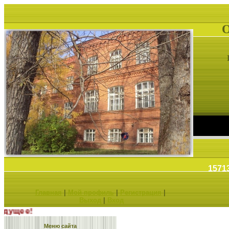
1571
Главная
|
Мой профиль
|
Регистрация
|
Выход
|
Вход
ыбираешь будущее!
Меню сайта