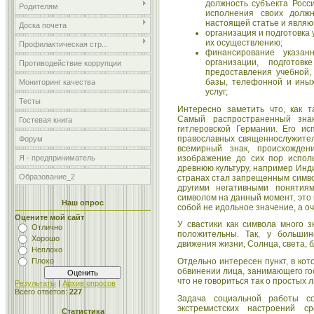
должность субъекта Росс
Родителям
исполнения своих должн
настоящей статье и явля
Доска почета
организация и подготовка 
их осуществлению;
Профилактическая стр...
финансирование указа
организации, подготов
Противодействие коррупции
предоставления учебной,
базы, телефонной и ины
Мониторинг качества
услуг;
Тесты
Интересно заметить что, как т
Самый распространенный зна
Гостевая книга
гитлеровской Германии. Его ис
православных священнослужител
Форум
всемирный знак, происхожден
изображение до сих пор испол
Я - предприниматель
древнюю культуру, например Инди
Образование_2
странах стал запрещенным симво
другими негативными понятия
символом на данный момент, это н
Наш опрос
собой не идольное значение, а о
Оцените мой сайт
У свастики как символа много 
Отлично
положительны. Так, у больши
Хорошо
движения жизни, Солнца, света, 
Неплохо
Отдельно интересен пункт, в ко
Плохо
обвинении лица, занимающего го
что не говориться так о простых 
Результаты
|
Архив опросов
Всего ответов:
227
Задача социальной работы со
экстремистских настроений 
Статистика