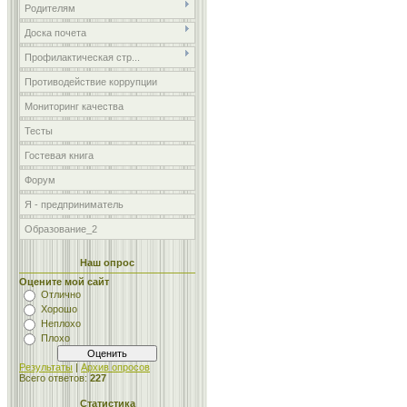
Родителям
Доска почета
Профилактическая стр...
Противодействие коррупции
Мониторинг качества
Тесты
Гостевая книга
Форум
Я - предприниматель
Образование_2
Наш опрос
Оцените мой сайт
Отлично
Хорошо
Неплохо
Плохо
Результаты
|
Архив опросов
Всего ответов:
227
Статистика