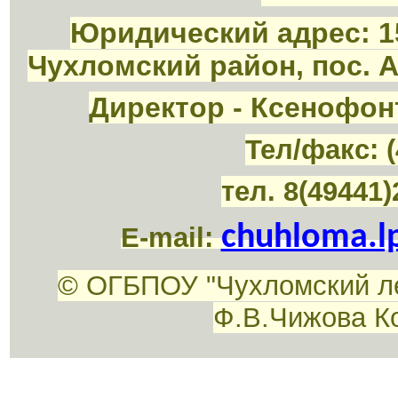
Юридический адрес: 1
Чухломский район, пос. 
Директор - Ксенофон
Тел/факс: (
тел. 8(49441)
chuhloma.l
E-mail:
© ОГБПОУ "Чухломский л
Ф.В.Чижова К