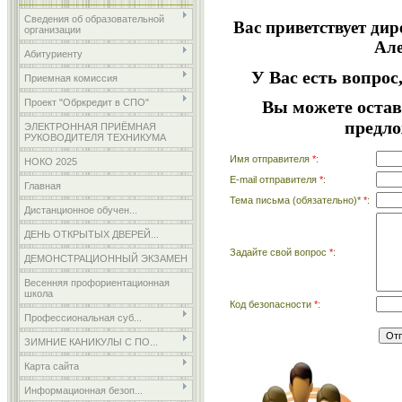
Сведения об образовательной
Вас приветствует ди
организации
Але
Абитуриенту
У Вас есть вопрос
Приемная комиссия
Проект "Обркредит в СПО"
Вы можете остав
предл
ЭЛЕКТРОННАЯ ПРИЁМНАЯ
РУКОВОДИТЕЛЯ ТЕХНИКУМА
Имя отправителя
*
:
НОКО 2025
E-mail отправителя
*
:
Главная
Тема письма (обязательно)*
*
:
Дистанционное обучен...
ДЕНЬ ОТКРЫТЫХ ДВЕРЕЙ...
Задайте свой вопрос
*
:
ДЕМОНСТРАЦИОННЫЙ ЭКЗАМЕН
Весенняя профориентационная
школа
Код безопасности
*
:
Профессиональная суб...
ЗИМНИЕ КАНИКУЛЫ С ПО...
Карта сайта
Информационная безоп...