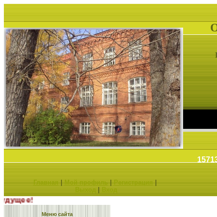
1571
Главная
|
Мой профиль
|
Регистрация
|
Выход
|
Вход
выбираешь будущее!
Меню сайта