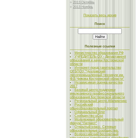
2013 Октябрь
2013 Ноябрь
Показать весь архив
Поиск
Полезные ссылки
Министерство образования РФ
УЧРЕДИТЕЛЬ ОУ - Департамент
образования и науки Костромской
области
Интернет-представительство
ОГБПОУ "Чухломский
лесопромышленный техникум им.
Ф.В.Чижова Костромской области"
Независимая оценка качества
2017
Базовый центр поддержки
инклюзивного профессионального
образования Костромской области
Региональный центр Абилимпикс
Российский
общеобразовательный портал
Официальный блог
Сообщество uCoz
Молодежный образовательный
форум "Патриот"
Открытый класс. Сетевые
образовательные сообщества.
Всероссийский бесплатный
конструктор электронных портфолио