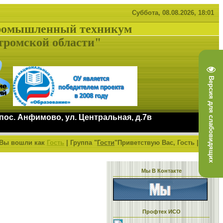
Суббота, 08.08.2026, 18:01
ромышленный техникум
тромской области"
Версия для слабовидящих
 пос. Анфимово, ул. Центральная, д.7в
Вы вошли как
Гость
|
Группа
"
Гости
"
Приветствую Вас,
Гость
|
RSS
е!
Мы В Контакте
Профтех ИСО