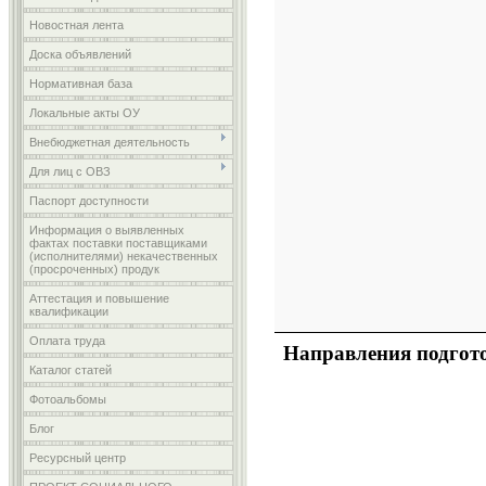
Новостная лента
Доска объявлений
Нормативная база
Локальные акты ОУ
Внебюджетная деятельность
Для лиц с ОВЗ
Паспорт доступности
Информация о выявленных
фактах поставки поставщиками
(исполнителями) некачественных
(просроченных) продук
Аттестация и повышение
квалификации
Оплата труда
Направления подгот
Каталог статей
Фотоальбомы
Блог
Ресурсный центр