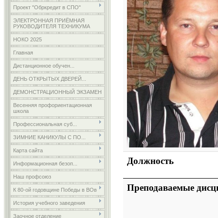
Проект "Обркредит в СПО"
ЭЛЕКТРОННАЯ ПРИЁМНАЯ
РУКОВОДИТЕЛЯ ТЕХНИКУМА
НОКО 2025
Главная
Дистанционное обучен...
ДЕНЬ ОТКРЫТЫХ ДВЕРЕЙ...
ДЕМОНСТРАЦИОННЫЙ ЭКЗАМЕН
Весенняя профориентационная
школа
Профессиональная суб...
ЗИМНИЕ КАНИКУЛЫ С ПО...
Карта сайта
Должность
Информационная безоп...
Наш профсоюз
Преподаваемые дис
К 80-ой годовщине Победы в ВОв
История учебного заведения
Заочное отделение