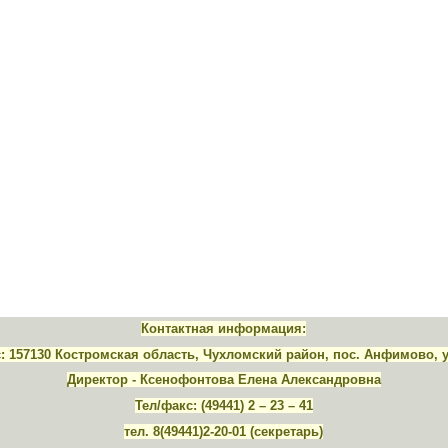
Контактная информация:
 157130 Костромская область, Чухломский район, пос. Анфимово, 
Директор - Ксенофонтова Елена Александровна
Тел/факс: (49441) 2 – 23 – 41
тел. 8(49441)2-20-01 (секретарь)