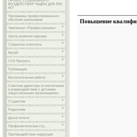
ПРОЕКТ СОЦИАЛЬНОГО
ВОЗДЕЙСТВИЯ "КАДРЫ ДЛЯ ЛПК
КО"
Программы профессионального
обучения школьников
Повышение квалифи
Чемпионат «Профессионалы»
Центр развития карьеры
Страничка психолога
Музей
ССК Прогресс
Публикации
Воспитательная работа
Советник директора по воспитанию
и взаимодействию с детскими
общественными организациями
Студентам
Родителям
Доска почета
Профилактическая стр...
Противодействие коррупции