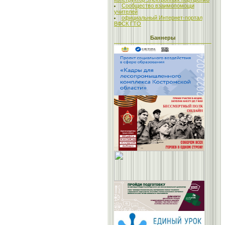
Сообщество взаимопомощи
учителей
официальный Интернет-портал
ВФСК ГТО
Баннеры