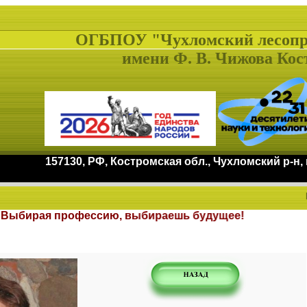
ОГБПОУ "Чухломский лесоп
имени Ф. В. Чижова Кос
157130, РФ, Костромская обл., Чухломский р-н,
та. Выбирая профессию, выбираешь будуще