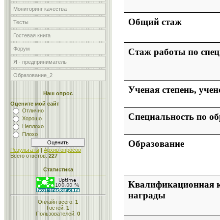
Мониторинг качества
Общий стаж
Тесты
Гостевая книга
Форум
Стаж работы по спе
Я - предприниматель
Образование_2
Ученая степень, учен
Наш опрос
Оцените мой сайт
Отлично
Специальность по о
Хорошо
Неплохо
Плохо
Образование
Результаты
|
Архив опросов
Всего ответов:
227
Статистика
Квалификационная к
награды
Онлайн всего:
1
Гостей:
1
Пользователей:
0