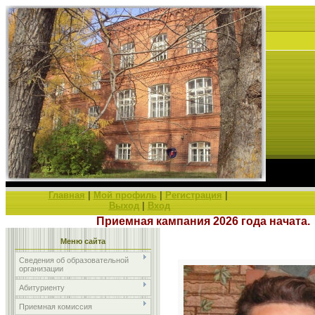
Главная
|
Мой профиль
|
Регистрация
|
Выход
|
Вход
Приемная кампания 2026 года нача
Меню сайта
Сведения об образовательной
организации
Абитуриенту
Приемная комиссия