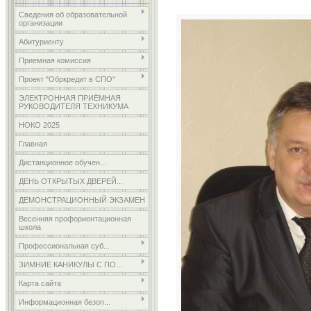
Сведения об образовательной
организации
Абитуриенту
Приемная комиссия
Проект "Обркредит в СПО"
ЭЛЕКТРОННАЯ ПРИЁМНАЯ
РУКОВОДИТЕЛЯ ТЕХНИКУМА
НОКО 2025
Главная
Дистанционное обучен...
ДЕНЬ ОТКРЫТЫХ ДВЕРЕЙ...
ДЕМОНСТРАЦИОННЫЙ ЭКЗАМЕН
Весенняя профориентационная
школа
Профессиональная суб...
ЗИМНИЕ КАНИКУЛЫ С ПО...
Карта сайта
Информационная безоп...