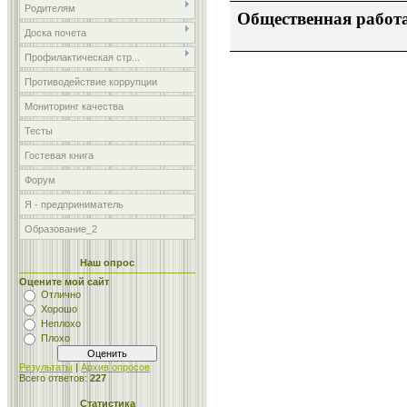
Родителям
Общественная работ
Доска почета
Профилактическая стр...
Противодействие коррупции
Мониторинг качества
Тесты
Гостевая книга
Форум
Я - предприниматель
Образование_2
Наш опрос
Оцените мой сайт
Отлично
Хорошо
Неплохо
Плохо
Результаты
|
Архив опросов
Всего ответов:
227
Статистика