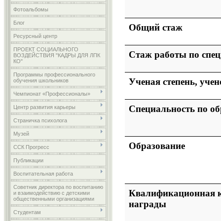
Фотоальбомы
Блог
Общий стаж
Ресурсный центр
ПРОЕКТ СОЦИАЛЬНОГО
Стаж работы по спе
ВОЗДЕЙСТВИЯ "КАДРЫ ДЛЯ ЛПК
КО"
Программы профессионального
Ученая степень, учен
обучения школьников
Чемпионат «Профессионалы»
Специальность по о
Центр развития карьеры
Страничка психолога
Музей
Образование
ССК Прогресс
Публикации
Воспитательная работа
Советник директора по воспитанию
Квалификационная к
и взаимодействию с детскими
общественными организациями
награды
Студентам