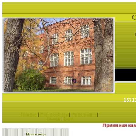
1571
Главная
|
Мой профиль
|
Регистрация
|
Выход
|
Вход
Приемная камп
Меню сайта