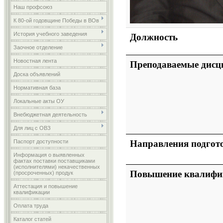
Наш профсоюз
К 80-ой годовщине Победы в ВОв
История учебного заведения
Должность
Заочное отделение
Новостная лента
Преподаваемые дис
Доска объявлений
Нормативная база
Локальные акты ОУ
Внебюджетная деятельность
Для лиц с ОВЗ
Паспорт доступности
Направления подгот
Информация о выявленных
фактах поставки поставщиками
(исполнителями) некачественных
Повышение квалифи
(просроченных) продук
Аттестация и повышение
квалификации
Оплата труда
Каталог статей