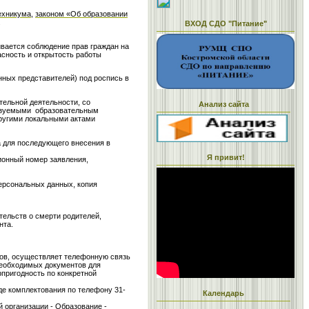
ехникума
,
законом «Об образовании
.
ВХОД СДО "Питание"
ается соблюдение прав граждан на
асность и открытость работы
ных представителей) под роспись в
тельной деятельности, со
Анализ сайта
лизуемыми образовательным
другими локальными актами
 для последующего внесения в
Я привит!
ионный номер заявления,
персональных данных, копия
тельств о смерти родителей,
нта.
ов, осуществляет телефонную связь
необходимых документов для
фпригодность по конкретной
де комплектования по телефону 31-
Календарь
 организации - Образование -