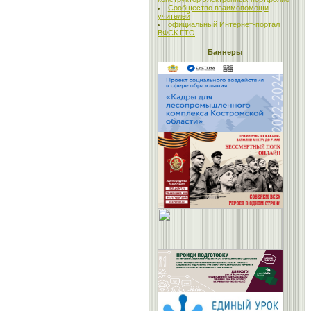
Сообщество взаимопомощи
учителей
официальный Интернет-портал
ВФСК ГТО
Баннеры