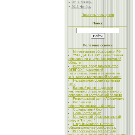
2013 Октябрь
2013 Ноябрь
Показать весь архив
Поиск
Полезные ссылки
Министерство образования РФ
УЧРЕДИТЕЛЬ ОУ - Департамент
образования и науки Костромской
области
Интернет-представительство
ОГБПОУ "Чухломский
лесопромышленный техникум им.
Ф.В.Чижова Костромской области"
Независимая оценка качества
2017
Базовый центр поддержки
инклюзивного профессионального
образования Костромской области
Региональный центр Абилимпикс
Российский
общеобразовательный портал
Официальный блог
Сообщество uCoz
Молодежный образовательный
форум "Патриот"
Открытый класс. Сетевые
образовательные сообщества.
Всероссийский бесплатный
конструктор электронных портфолио