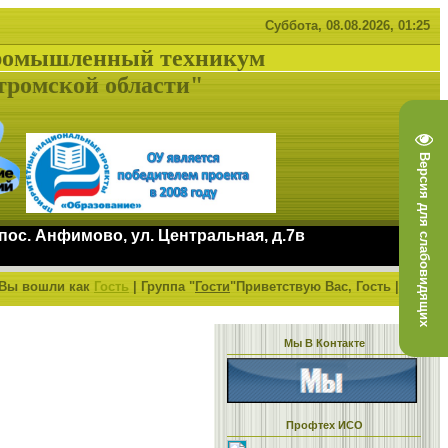
Суббота, 08.08.2026, 01:25
ромышленный техникум
тромской области"
Версия для слабовидящих
 пос. Анфимово, ул. Центральная, д.7в
Вы вошли как
Гость
|
Группа
"
Гости
"
Приветствую Вас,
Гость
|
RSS
ее!
Мы В Контакте
Профтех ИСО