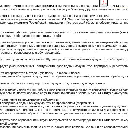
руководствуется
Правилами приема (
Правила приема на 2020 год
),
Уставом т
, контрольными цифрами приёма на новый учебный год, другими локальными актами
яет свою работу с 01 января текущего года по 01 декабря текущего года
мский лесопромышленный техникум им. Ф.В.Чижова Костромской области» обеспечив
законодательством Российской Федерации и Костромской области, обеспечивается гл
енный работник приемной комиссии знакомит поступающего и его родителей (закон
го родителей (законных представителей):
 по выбранной профессии, Уставом техникума, лицензией на право ведения образова
 аккредитации, основными профессиональными образовательными программами, реа
и, регламентирующими организацию образовательного процесса, правилами приёма, 
утреннего распорядка для обучающихся).
е о поступающем заносятся в Журнал регистрации принятых документов абитуриента
рядке указывается ФИО абитуриента, дата подачи документов, порядковый регистрац
нта оформляется в отдельную папку – скоросшиватель.
заявление абитуриента, документ об образовании (оригинал), согласие на обработку 
авшихся без попечения родителей – документы, подтверждающие статус
ния о закреплении жилья либо о включении в очередь на получение жилья, копии свиде
ную семью, постановление об установлении опеки) в зависимости от статуса абитурие
 заявление на проживание в общежитии.
я сведения о поданных документах по профессиям (форма №1)
мной комиссии постоянно осуществляет контроль за количеством поданных документ
дставителями), следит за соответствием пакета документов в личном деле перечню 
собенное внимание обращать на наличие медицинской справки и отметки в ней на про
епартамента образования и науки Костромской области предоставляет отчётность о хо
енной форме.
ектовании размещаются на сайте учреждения в разделе Сведения об образовательной