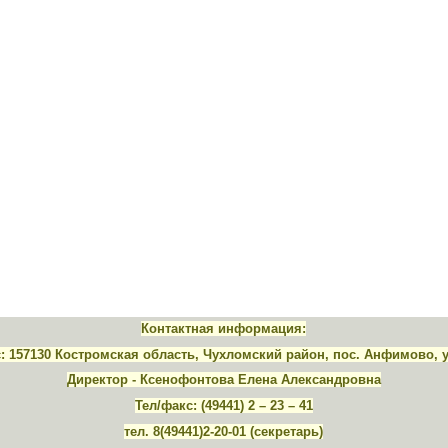
Контактная информация:
 157130 Костромская область, Чухломский район, пос. Анфимово, 
Директор - Ксенофонтова Елена Александровна
Тел/факс: (49441) 2 – 23 – 41
тел. 8(49441)2-20-01 (секретарь)