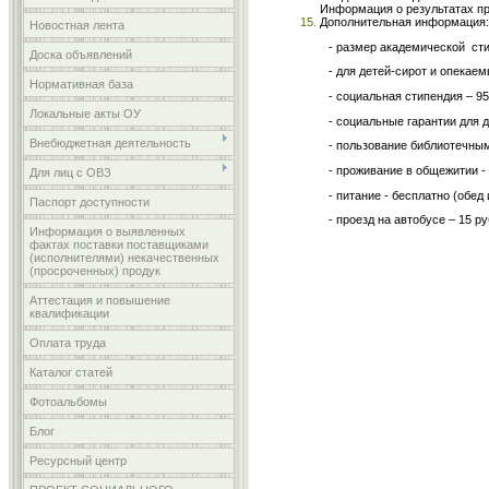
Информация о результатах п
Дополнительная информация:
Новостная лента
- размер академической ст
Доска объявлений
- для детей-сирот и опекаем
Нормативная база
- социальная стипендия – 9
Локальные акты ОУ
- социальные гарантии для 
Внебюджетная деятельность
- пользование библиотечны
- проживание в общежитии -
Для лиц с ОВЗ
- питание - бесплатно (обед 
Паспорт доступности
- проезд на автобусе – 15 р
Информация о выявленных
фактах поставки поставщиками
(исполнителями) некачественных
(просроченных) продук
Аттестация и повышение
квалификации
Оплата труда
Каталог статей
Фотоальбомы
Блог
Ресурсный центр