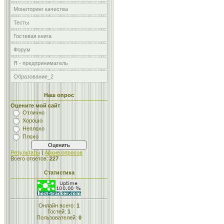
Мониторинг качества
Тесты
Гостевая книга
Форум
Я - предприниматель
Образование_2
Наш опрос
Оцените мой сайт
Отлично
Хорошо
Неплохо
Плохо
Результаты
|
Архив опросов
Всего ответов:
227
Статистика
Онлайн всего:
1
Гостей:
1
Пользователей:
0