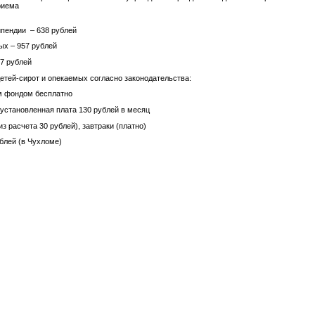
риема
ипендии – 638 рублей
ых – 957 рублей
57 рублей
детей-сирот и опекаемых согласно законодательства:
м фондом бесплатно
 установленная плата 130 рублей в месяц
из расчета 30 рублей), завтраки (платно)
ублей (в Чухломе)