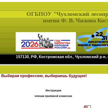
ОГБПОУ "Чухломский лесоп
имени Ф. В. Чижова Кос
157130, РФ, Костромская обл., Чухломский р-н,
ата. Выбирая профессию, выбираешь будущ
Инструкция
членам приёмной комиссии