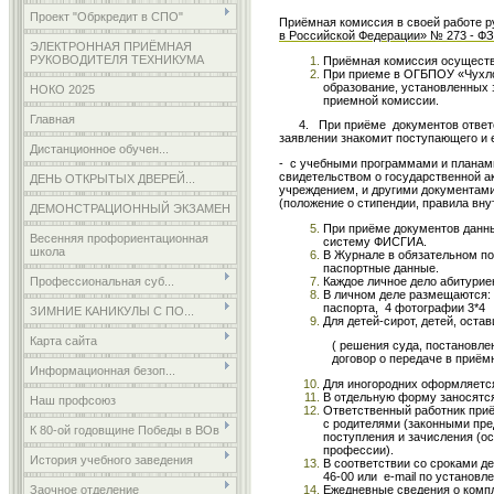
Проект "Обркредит в СПО"
Приёмная комиссия в своей работе 
в Российской Федерации» № 273 - ФЗ
ЭЛЕКТРОННАЯ ПРИЁМНАЯ
РУКОВОДИТЕЛЯ ТЕХНИКУМА
Приёмная комиссия осуществл
При приеме в ОГБПОУ «Чухло
образование, установленных 
НОКО 2025
приемной комиссии.
Главная
4. При приёме документов ответств
заявлении знакомит поступающего и е
Дистанционное обучен...
- с учебными программами и планами
свидетельством о государственной
ДЕНЬ ОТКРЫТЫХ ДВЕРЕЙ...
учреждением, и другими документам
(положение о стипендии, правила вн
ДЕМОНСТРАЦИОННЫЙ ЭКЗАМЕН
При приёме документов данны
Весенняя профориентационная
систему ФИСГИА.
школа
В Журнале в обязательном по
паспортные данные.
Каждое личное дело абитурие
Профессиональная суб...
В личном деле размещаются: 
паспорта, 4 фотографии 3*4
ЗИМНИЕ КАНИКУЛЫ С ПО...
Для детей-сирот, детей, ост
Карта сайта
( решения суда, постановле
договор о передаче в приём
Информационная безоп...
Для иногородних оформляется
В отдельную форму заносятс
Наш профсоюз
Ответственный работник приё
с родителями (законными пре
К 80-ой годовщине Победы в ВОв
поступления и зачисления (о
профессии).
История учебного заведения
В соответствии со сроками д
46-00 или e-mail по установл
Ежедневные сведения о компл
Заочное отделение