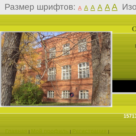
Размер шрифтов:
A
Из
A
A
A
A
A
1571
Главная
Мой профиль
Регистрация
|
|
|