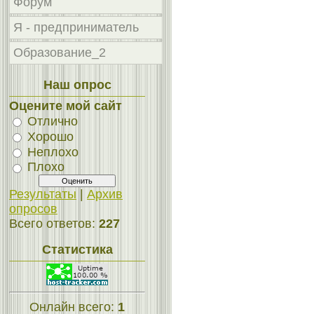
Форум
Я - предприниматель
Образование_2
Наш опрос
Оцените мой сайт
Отлично
Хорошо
Неплохо
Плохо
Результаты
|
Архив
опросов
Всего ответов:
227
Статистика
Онлайн всего:
1