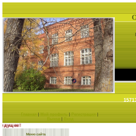
1571
Главная
|
Мой профиль
|
Регистрация
|
Выход
|
Вход
ыбираешь будущее!
Меню сайта