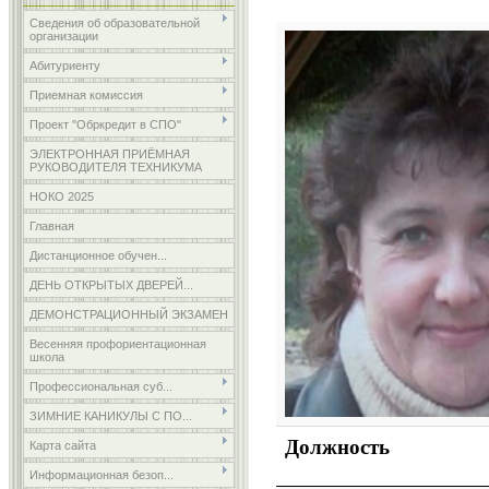
Сведения об образовательной
организации
Абитуриенту
Приемная комиссия
Проект "Обркредит в СПО"
ЭЛЕКТРОННАЯ ПРИЁМНАЯ
РУКОВОДИТЕЛЯ ТЕХНИКУМА
НОКО 2025
Главная
Дистанционное обучен...
ДЕНЬ ОТКРЫТЫХ ДВЕРЕЙ...
ДЕМОНСТРАЦИОННЫЙ ЭКЗАМЕН
Весенняя профориентационная
школа
Профессиональная суб...
ЗИМНИЕ КАНИКУЛЫ С ПО...
Должность
Карта сайта
Информационная безоп...