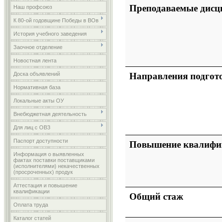
Преподаваемые дис
Наш профсоюз
К 80-ой годовщине Победы в ВОв
История учебного заведения
Заочное отделение
Новостная лента
Доска объявлений
Направления подгот
Нормативная база
Локальные акты ОУ
Внебюджетная деятельность
Для лиц с ОВЗ
Паспорт доступности
Повышение квалифи
Информация о выявленных
фактах поставки поставщиками
(исполнителями) некачественных
(просроченных) продук
Аттестация и повышение
квалификации
Общий стаж
Оплата труда
Каталог статей