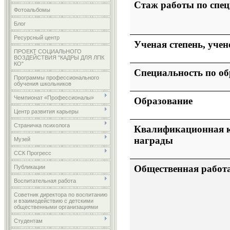
Стаж работы по спе
Фотоальбомы
Блог
Ресурсный центр
Ученая степень, учен
ПРОЕКТ СОЦИАЛЬНОГО
ВОЗДЕЙСТВИЯ "КАДРЫ ДЛЯ ЛПК
КО"
Специальность по о
Программы профессионального
обучения школьников
Чемпионат «Профессионалы»
Образование
Центр развития карьеры
Страничка психолога
Квалификационная к
награды
Музей
ССК Прогресс
Общественная работ
Публикации
Воспитательная работа
Советник директора по воспитанию
и взаимодействию с детскими
общественными организациями
Студентам