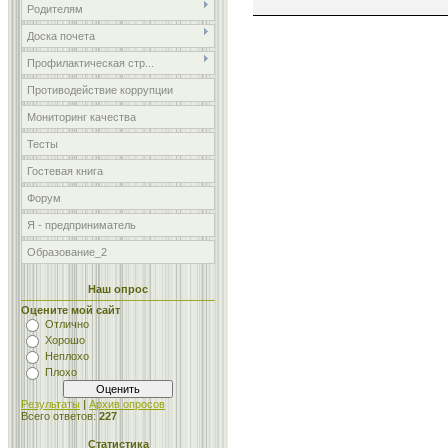
Родителям
Доска почета
Профилактическая стр...
Противодействие коррупции
Мониторинг качества
Тесты
Гостевая книга
Форум
Я - предприниматель
Образование_2
Наш опрос
Оцените мой сайт
Отлично
Хорошо
Неплохо
Плохо
Результаты
|
Архив опросов
Всего ответов:
227
Статистика