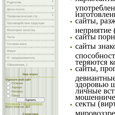
Родителям
употреблен
Доска почета
изготовлен
Профилактическая стр...
сайты, раз
Противодействие коррупции
неприятие 
Мониторинг качества
сайты порн
Тесты
сайты знак
Гостевая книга
Форум
способност
Я - предприниматель
теряются к
Образование_2
сайты, про
Наш опрос
девиантные
Оцените мой сайт
здоровью ш
Отлично
Хорошо
личные вст
Неплохо
мошенниче
Плохо
секты (вир
Результаты
|
Архив опросов
Всего ответов:
227
мировоззре
Статистика