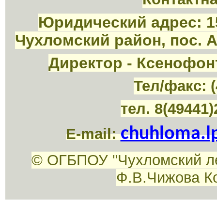
Юридический адрес: 1
Чухломский район, пос. 
Директор - Ксенофон
Тел/факс: (
тел. 8(49441)
chuhloma.l
E-mail:
© ОГБПОУ "Чухломский л
Ф.В.Чижова К