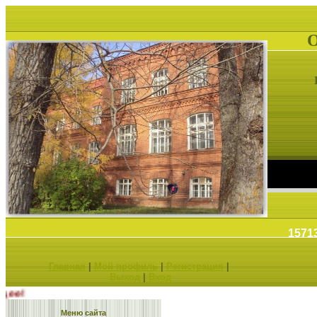
1571
Главная
|
Мой профиль
|
Регистрация
|
Выход
|
Вход
ешь будущее!
Меню сайта