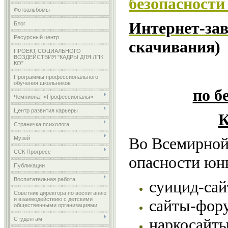
безопасности
Фотоальбомы
Интернет-зав
Блог
Ресурсный центр
скачивания)
ПРОЕКТ СОЦИАЛЬНОГО
ВОЗДЕЙСТВИЯ "КАДРЫ ДЛЯ ЛПК
КО"
Программы профессионального
обучения школьников
по б
Чемпионат «Профессионалы»
Центр развития карьеры
К
Страничка психолога
Во Всемирной
Музей
ССК Прогресс
опасности юн
Публикации
Воспитательная работа
суицид-сай
Советник директора по воспитанию
и взаимодействию с детскими
сайты-фор
общественными организациями
наркосайты
Студентам