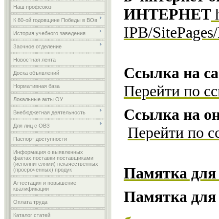
Наш профсоюз
ИНТЕРНЕТ
К 80-ой годовщине Победы в ВОв
IPB/SitePages
История учебного заведения
Заочное отделение
Новостная лента
Ссылка на са
Доска объявлений
Перейти по с
Нормативная база
Локальные акты ОУ
Ссылка на он
Внебюджетная деятельность
Для лиц с ОВЗ
Перейти по с
Паспорт доступности
Информация о выявленных
фактах поставки поставщиками
(исполнителями) некачественных
Памятка для
(просроченных) продук
Аттестация и повышение
квалификации
Памятка для 
Оплата труда
Каталог статей