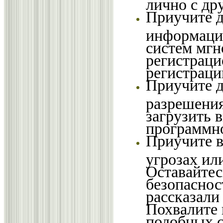
лично с др
Приучите д
информацию
систем мгн
регистраци
регистраци
Приучите д
разрешения
загрузить 
программно
Приучите в
угрозах ил
Оставайтес
безопаснос
рассказали 
Похвалите 
подобных с